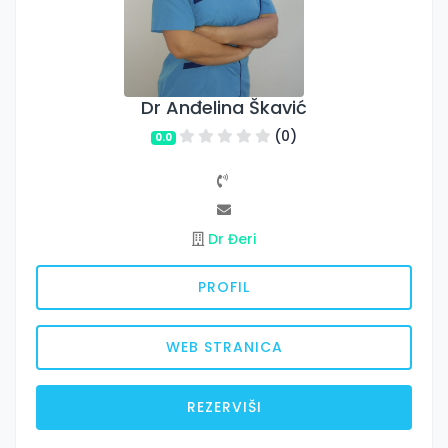
Dr Anđelina Škavić
(0)
0.0
Dr Đeri
PROFIL
WEB STRANICA
REZERVIŠI