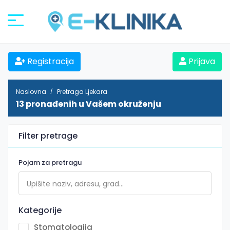
Registracija
Prijava
Naslovna
Pretraga Ljekara
13 pronađenih u Vašem okruženju
Filter pretrage
Pojam za pretragu
Kategorije
Stomatologija