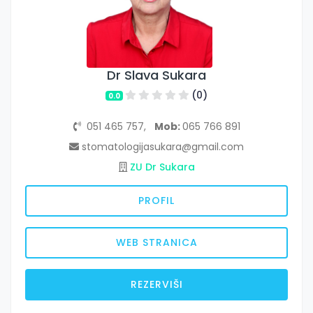
Dr Slava Sukara
(0)
0.0
051 465 757,
Mob:
065 766 891
stomatologijasukara@gmail.com
ZU Dr Sukara
PROFIL
WEB STRANICA
REZERVIŠI