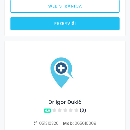
WEB STRANICA
REZERVIŠI
Dr Igor Đukić
(0)
0.0
051310320,
Mob:
065610009