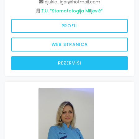
djukic_igor@hotmail.com
Z.U. ”Stomatologija Miljević”
PROFIL
WEB STRANICA
REZERVIŠI