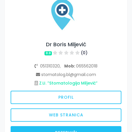
Dr Boris Miljević
(0)
0.0
051310320,
Mob:
065562018
stomatolog.bl@gmail.com
Z.U. ”Stomatologija Miljević”
PROFIL
WEB STRANICA