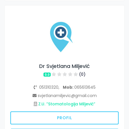
Dr Svjetlana Miljević
(0)
0.0
051310320,
Mob:
065613645
svjetlanamiljevic@gmail.com
Z.U. ”Stomatologija Miljević”
PROFIL