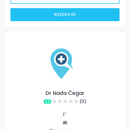
REZERVIŠI
Dr Nađa Čegar
(0)
0.0