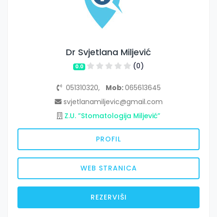
Dr Svjetlana Miljević
(0)
0.0
051310320,
Mob:
065613645
svjetlanamiljevic@gmail.com
Z.U. ”Stomatologija Miljević”
PROFIL
WEB STRANICA
REZERVIŠI