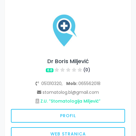
Dr Boris Miljević
(0)
0.0
051310320,
Mob:
065562018
stomatolog.bl@gmail.com
Z.U. ”Stomatologija Miljević”
PROFIL
WEB STRANICA