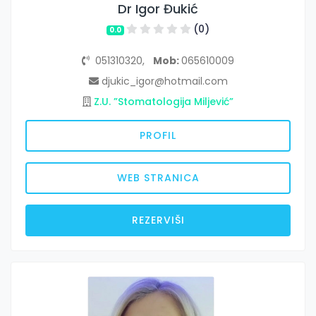
Dr Igor Đukić
(0)
0.0
051310320,
Mob:
065610009
djukic_igor@hotmail.com
Z.U. ”Stomatologija Miljević”
PROFIL
WEB STRANICA
REZERVIŠI