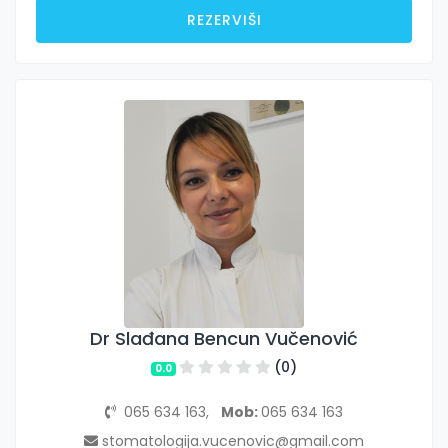
REZERVIŠI
Dr Slađana Bencun Vučenović
(0)
0.0
065 634 163,
Mob:
065 634 163
stomatologija.vucenovic@gmail.com