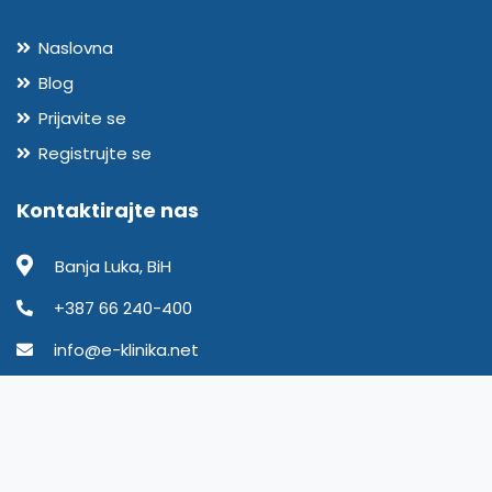
Naslovna
Blog
Prijavite se
Registrujte se
Kontaktirajte nas
Banja Luka, BiH
+387 66 240-400
info@e-klinika.net
e-Klinika © 2021-2026. Sva prava zadržana.
Uslovi korištenja
Politika privatnosti