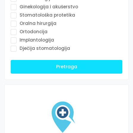
Ginekologija i akušerstvo
Stomatološka protetika
Oralna hirurgija
Ortodoncija
Implantologija
Dječija stomatologija
Pretraga