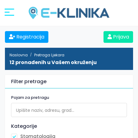
Registracija
Prijava
Naslovna
Pretraga Ljekara
12 pronađenih u Vašem okruženju
Filter pretrage
Pojam za pretragu
Kategorije
Stomatologija