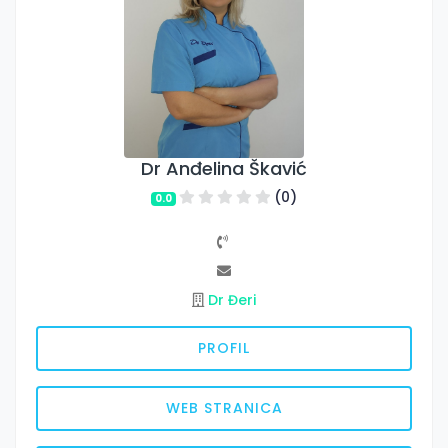
Dr Anđelina Škavić
(0)
0.0
Dr Đeri
PROFIL
WEB STRANICA