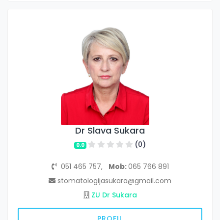
Dr Slava Sukara
(0)
0.0
051 465 757,
Mob:
065 766 891
stomatologijasukara@gmail.com
ZU Dr Sukara
PROFIL